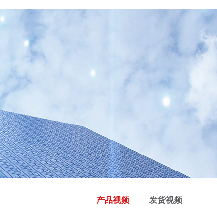
产品视频
发货视频