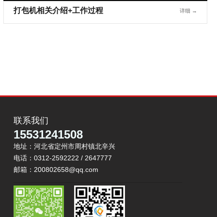
打包机相关介绍+工作过程
详细 →
联系我们
15531241508
地址：河北省定州市周村镇北辛兴
电话：0312-2592222 / 2647777
邮箱：200802658@qq.com