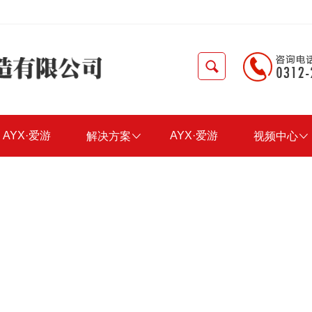
AYX·爱游
AYX·爱游
解决方案

视频中心

戏(中国)官
戏(中国)官
方网站-
方网站-
AYX?
AYX?
SPORTS
SPORTS
