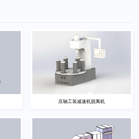
压轴工装减速机脱离机
查看详细
压轴工装减速机脱离机