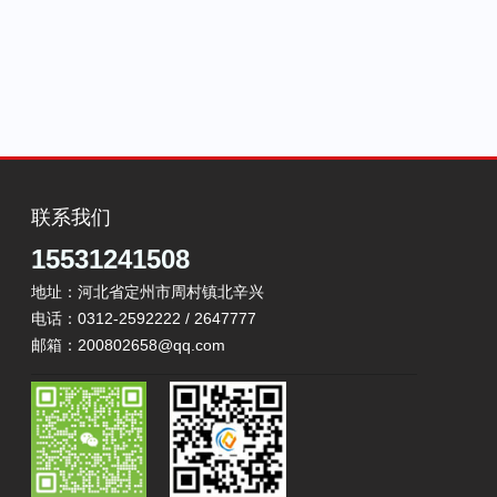
联系我们
15531241508
地址：河北省定州市周村镇北辛兴
电话：0312-2592222 / 2647777
邮箱：200802658@qq.com