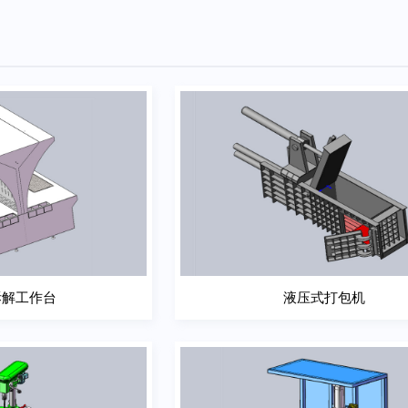
拆解工作台
液压式打包机
看详细
查看详细
拆解工作台
液压式打包机