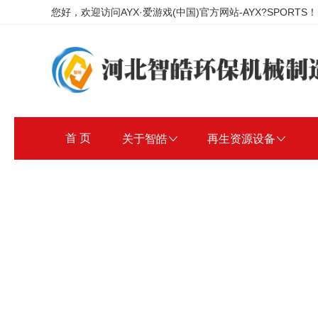
您好，欢迎访问AYX·爱游戏(中国)官方网站-AYX?SPORTS！
首 页
关于智皓

再生资源设备
