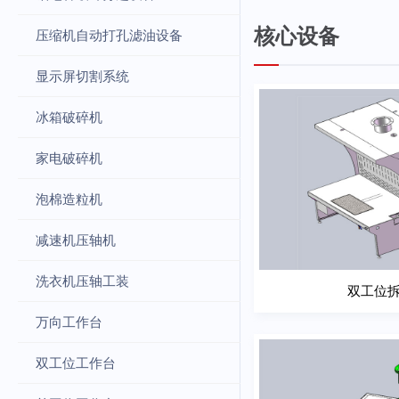
核心设备
压缩机自动打孔滤油设备
显示屏切割系统
冰箱破碎机
家电破碎机
泡棉造粒机
减速机压轴机
洗衣机压轴工装
双工位
万向工作台
查
双工位
双工位工作台