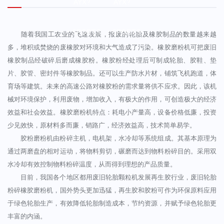
AYX?
AYX?
SPORTS
SPORTS
随着我国工农业的飞速发展，报废的轮胎及橡胶制品的数量越来越
多，堆积或焚烧的废橡胶对环境和大气造成了污染。橡胶磨粉机可把废旧
橡胶制品经破碎后磨成橡胶粉。橡胶粉经处理后可制成轮胎、胶鞋、垫
片、胶管、密封件等橡胶制品。还可以生产防水片材，铺筑飞机跑道，体
育场等建筑。未来的高速公路对橡胶粉的需求量将供不应求。因此，该机
械对环境保护，利用废物，增加收入，有极大的作用，可创造极大的经济
效益和社会效益。橡胶磨粉机特点：耗电小产量高，设备价格低廉，投资
少见效快，原材料多而廉，销路广，经济效益高，技术简单易学。
胶粉磨粉机由粉碎主机，电机架，水冷却等系统组成。其基本原理为
通过两磨盘的相对运动，将物料剪切，碾磨而达到物料粉碎目的。采用双
水冷却有效控制物料粉碎温度，从而得到理想的产品质量。
目前，我国各个地区都用废旧轮胎颗粒机发展再生胶行业，废旧轮胎
粉碎橡胶磨粉机，国外势头更加迅猛，再生胶和胶粉可作为环保原料应用
于绿色轮胎生产，有效降低轮胎制造成本，节约资源，并赋予绿色轮胎更
丰富的内涵。