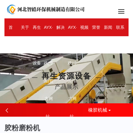

首
关于
再生
AYX·
解决
AYX·
视频
荣誉
新闻
联系
ENGLISH
页
智皓
资源
爱游
方案
爱游
中心
资质
资讯
我们
设备
戏(中
戏(中
再生资源设备
国)官
国)官
产品展示
方网
方网
橡胶机械
站-
站-
胶粉磨粉机