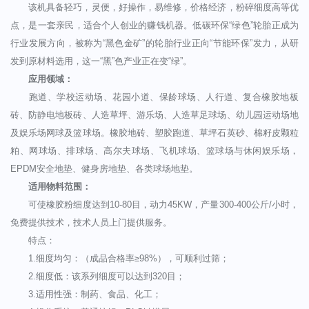
该机具备轻巧，灵便，好操作，易维修，价格经济，粉碎细度高等优
点，是一套亲民，适合个人创业的赚钱机器。低碳环保“绿色”轮胎正成为
行业发展方向，被称为“黑色金矿”的轮胎行业正向“节能环保”发力，从研
发到原材料选用，这一“黑”色产业正在变“绿”。
应用领域：
跑道、学校运动场、花园小道、保龄球场、人行道、复合橡胶地板
砖、防静电地板砖、人造草坪、游乐场、人造草足球场、幼儿园运动场地
及娱乐场网球及篮球场。橡胶地砖、塑胶跑道、草坪石英砂、棉籽皮颗粒
粕、网球场、排球场、高尔夫球场、飞机球场、篮球场与休闲娱乐场，
EPDM安全地垫、健身房地垫、各类球场地垫。
适用物料范围：
可使橡胶粉细度达到10-80目，动力45KW，产量300-400公斤/小时，
免费提供技术，技术人员上门提供服务。
特点：
1.细度均匀：（成品合格率≥98%），可顺利过筛；
2.细度低：该系列细度可以达到320目；
3.适用性强：制药、食品、化工；