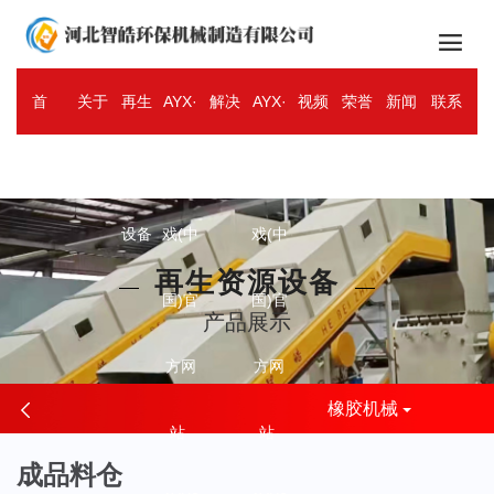

首
关于
再生
AYX·
解决
AYX·
视频
荣誉
新闻
联系
ENGLISH
页
智皓
资源
爱游
方案
爱游
中心
资质
资讯
我们
设备
戏(中
戏(中
再生资源设备
国)官
国)官
产品展示
方网
方网
橡胶机械
站-
站-
成品料仓