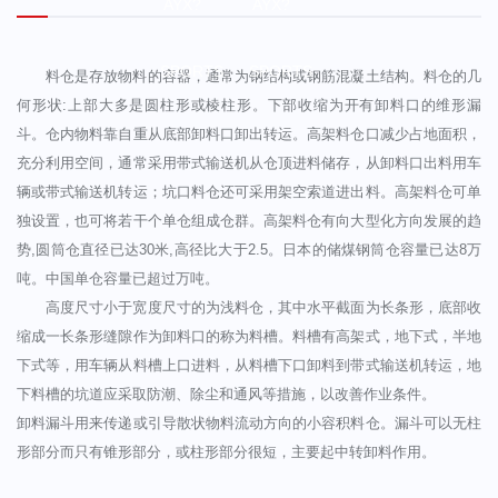
AYX?
AYX?
SPORTS
SPORTS
料仓是存放物料的容器，通常为钢结构或钢筋混凝土结构。料仓的几
何形状:上部大多是圆柱形或棱柱形。下部收缩为开有卸料口的维形漏
斗。仓内物料靠自重从底部卸料口卸出转运。高架料仓口减少占地面积，
充分利用空间，通常采用带式输送机从仓顶进料储存，从卸料口出料用车
辆或带式输送机转运；坑口料仓还可采用架空索道进出料。高架料仓可单
独设置，也可将若干个单仓组成仓群。高架料仓有向大型化方向发展的趋
势,圆筒仓直径已达30米,高径比大于2.5。日本的储煤钢筒仓容量已达8万
吨。中国单仓容量已超过万吨。
高度尺寸小于宽度尺寸的为浅料仓，其中水平截面为长条形，底部收
缩成一长条形缝隙作为卸料口的称为料槽。料槽有高架式，地下式，半地
下式等，用车辆从料槽上口进料，从料槽下口卸料到带式输送机转运，地
下料槽的坑道应采取防潮、除尘和通风等措施，以改善作业条件。
卸料漏斗用来传递或引导散状物料流动方向的小容积料仓。漏斗可以无柱
形部分而只有锥形部分，或柱形部分很短，主要起中转卸料作用。