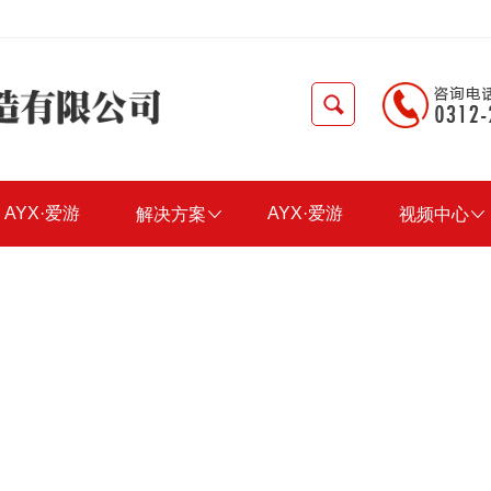
AYX·爱游
AYX·爱游
解决方案

视频中心

戏(中国)官
戏(中国)官
方网站-
方网站-
AYX?
AYX?
SPORTS
SPORTS
