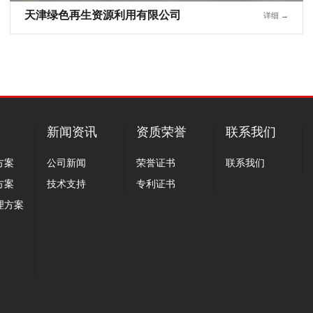
天津绿色再生资源利用有限公司
详细 →
新闻资讯
资质荣誉
联系我们
方案
公司新闻
荣誉证书
联系我们
方案
技术支持
专利证书
理方案