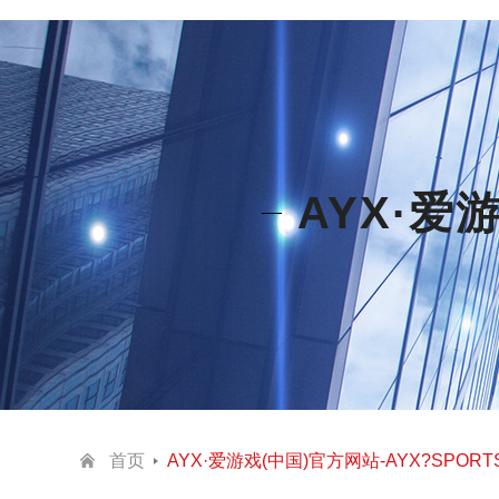
AYX·爱
首页
AYX·爱游戏(中国)官方网站-AYX?SPORT