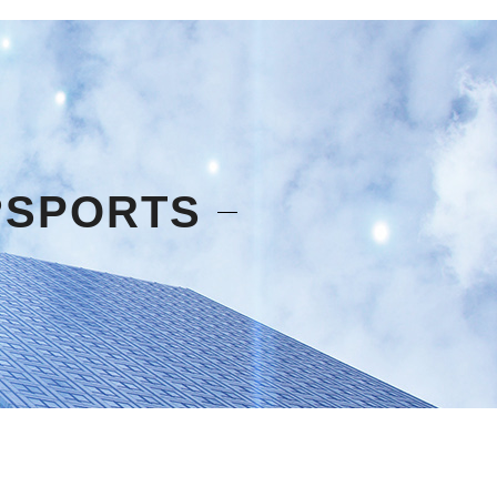
SPORTS