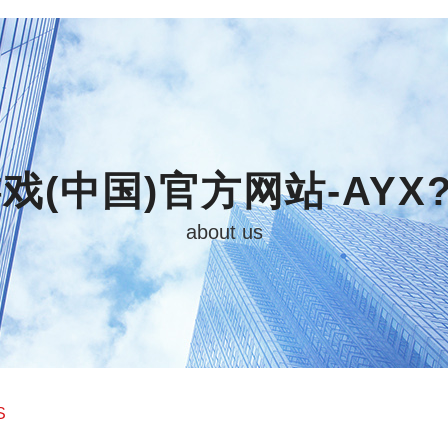
游戏(中国)官方网站-AYX?
about us
S