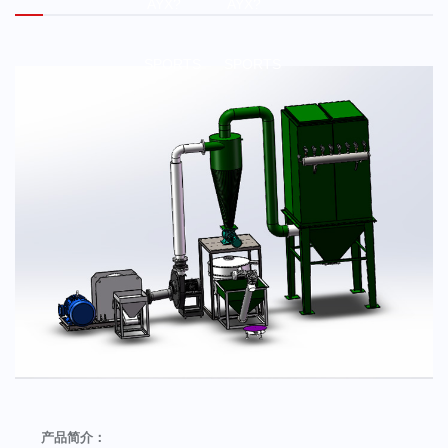
AYX?
AYX?
SPORTS
SPORTS
产品简介：