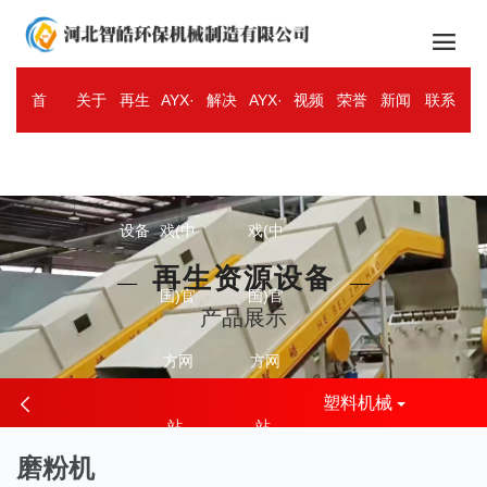

首
关于
再生
AYX·
解决
AYX·
视频
荣誉
新闻
联系
ENGLISH
页
智皓
资源
爱游
方案
爱游
中心
资质
资讯
我们
设备
戏(中
戏(中
再生资源设备
国)官
国)官
产品展示
方网
方网
塑料机械
站-
站-
磨粉机