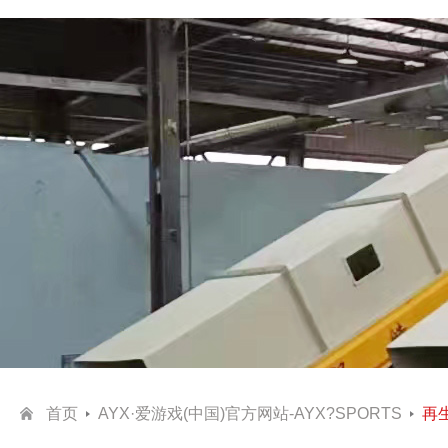
首页
AYX·爱游戏(中国)官方网站-AYX?SPORTS
再