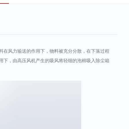
料在风力输送的作用下，物料被充分分散，在下落过程
用下，由高压风机产生的吸风将轻细的泡棉吸入除尘箱