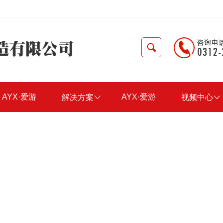
AYX·爱游
AYX·爱游
解决方案

视频中心

戏(中国)官
戏(中国)官
方网站-
方网站-
AYX?
AYX?
SPORTS
SPORTS
