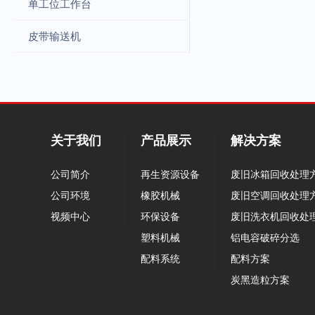
单工位工作台
皮带输送机
关于我们
产品展示
解决方案
公司简介
再生资源设备
废旧冰箱回收处理
公司环境
橡胶机械
废旧空调回收处理
视频中心
环保设备
废旧洗衣机回收处
塑料机械
铝电容破碎分选
配料系统
配料方案
炭黑造粒方案