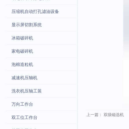
压缩机自动打孔滤油设备
显示屏切割系统
冰箱破碎机
家电破碎机
泡棉造粒机
减速机压轴机
洗衣机压轴工装
万向工作台
上一篇：
双级磁选机
双工位工作台