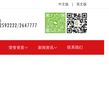
中文版
|
英文版
联系我们
荣誉资质

新闻资讯
