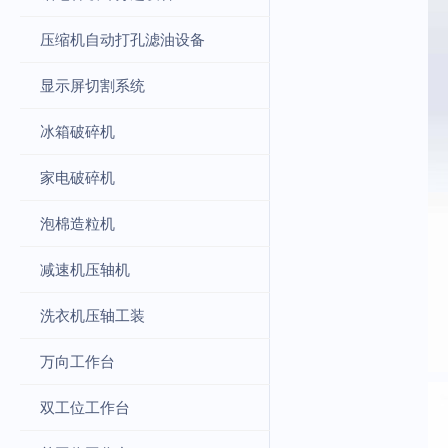
压缩机自动打孔滤油设备
显示屏切割系统
冰箱破碎机
家电破碎机
泡棉造粒机
减速机压轴机
洗衣机压轴工装
万向工作台
双工位工作台