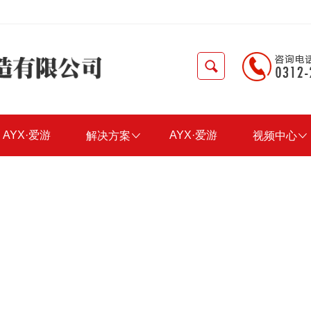
AYX·爱游
AYX·爱游
解决方案

视频中心

戏(中国)官
戏(中国)官
方网站-
方网站-
AYX?
AYX?
SPORTS
SPORTS
