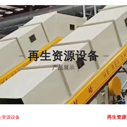
再生资源设备
产品展示
再生资源
生资源设备