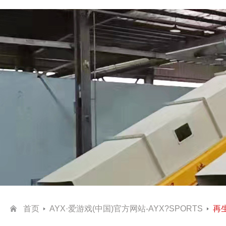
首页
AYX·爱游戏(中国)官方网站-AYX?SPORTS
再