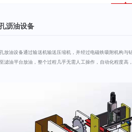
孔沥油设备
放油设备通过输送机输送压缩机，并经过电磁铁吸附机构与钻
至滤油平台放油，整个过程几乎无需人工操作，自动化程度高